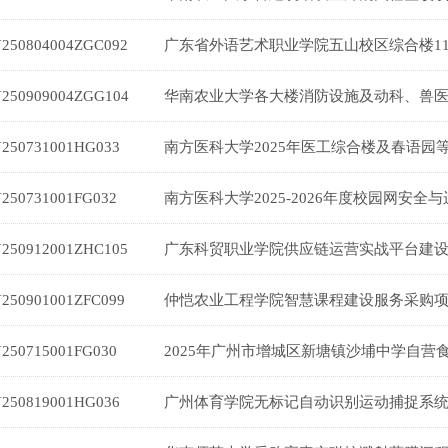
Y250804004ZGC092
Y250909004ZGG104
Y250731001HG033
Y250731001FG032
Y250912001ZHC105
Y250901001ZFC099
Y250715001FG030
Y250819001HG036