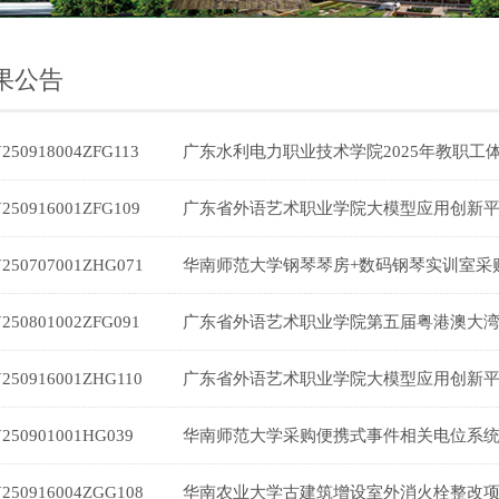
果公告
Y250918004ZFG113
Y250916001ZFG109
Y250707001ZHG071
Y250801002ZFG091
Y250916001ZHG110
Y250901001HG039
Y250916004ZGG108