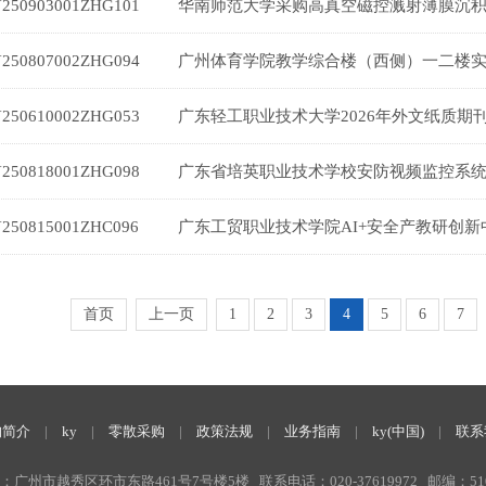
Y250903001ZHG101
Y250807002ZHG094
Y250610002ZHG053
Y250818001ZHG098
Y250815001ZHC096
首页
上一页
1
2
3
4
5
6
7
构简介
|
ky
|
零散采购
|
政策法规
|
业务指南
|
ky(中国)
|
联系
：广州市越秀区环市东路461号7号楼5楼 联系电话：020-37619972 邮编：510