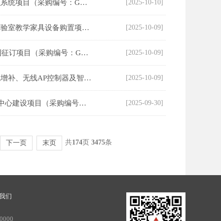
华南师范大学采购高真空磁控溅射薄膜沉积系统项目（采购编号：GDJY250903001ZHG101）中标（成交）结果公告
[2025-10-10]
广州体育学院教学综合楼（西侧）一二楼实验室教学家具设备购置项目（采购编号：GDJY250807002ZHG094）中标（成交）结果公告
[2025-10-09]
广东轻工职业技术大学2026年外文纸质期刊征订项目（采购编号：GDJY250610002ZHG053）中标结果公告
[2025-10-09]
广东省培英职业技术学校安防视频监控系统增补、无线AP控制器及智能网络管理平台、智慧校园访客系统采购项目（采购编号：GDJY250818001ZHG098）中标（成交）结果公告
[2025-10-09]
广东工贸职业技术学院AI+安全产教研创新中心建设项目（采购编号：GDJY250815001ZHC096）中标（成交）结果公告
[2025-09-30]
共
174
页
3475
条
下一页
末页
我们
000