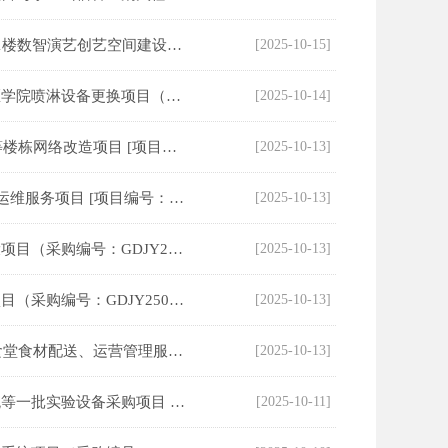
广东省外语艺术职业学院五山校区综合楼11楼数智演艺创艺空间建设项目定点议价供应商资格遴选（采购编号：GDJY250804004ZGC092）成交结果公告
[2025-10-15]
华南农业大学各大楼消防设施及动科、兽医学院喷淋设备更换项目（采购编号：GDJY250909004ZGG104）中标结果公示
[2025-10-14]
南方医科大学2025年医工综合楼及春语园等楼栋网络改造项目 [项目编号：GDJY250731001HG033]结果公告
[2025-10-13]
南方医科大学2025-2026年度校园网安全与运维服务项目 [项目编号：GDJY250731001FG032]结果公告
[2025-10-13]
广东科贸职业学院供应链运营实战平台建设项目（采购编号：GDJY250912001ZHC105）中标（成交）结果公告
[2025-10-13]
仲恺农业工程学院智慧课程建设服务采购项目（采购编号：GDJY250901001ZFC099）中标（成交）结果公告
[2025-10-13]
2025年广州市增城区新塘镇沙埔中学自营食堂食材配送、运营管理服务项目(三次)[项目编号：GDJY250715001FG030]结果公告
[2025-10-13]
广州体育学院无标记自动识别运动捕捉系统等一批实验设备采购项目 [项目编号：GDJY250819001HG036]结果公告
[2025-10-11]