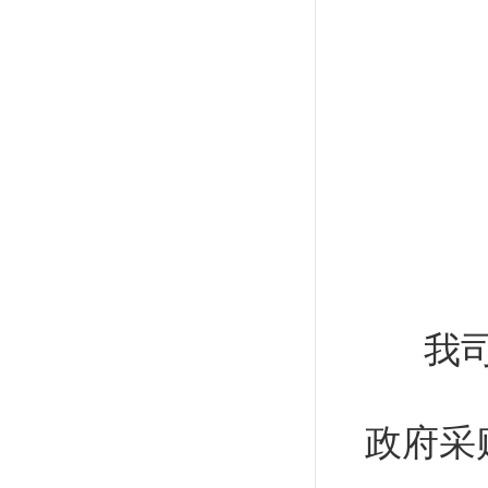
我司于2
政府采