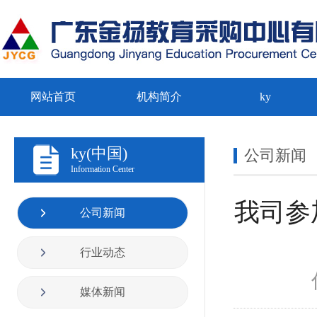
网站首页
机构简介
ky
ky(中国)
公司新闻
Information Center
我司参
公司新闻
行业动态
媒体新闻