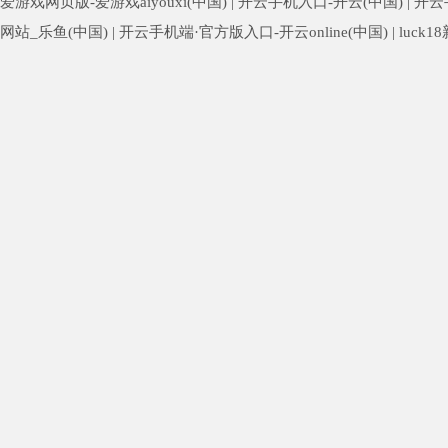
爱游戏网页版-爱游戏aiyouxi(中国)
|
开云手机入口-开云(中国)
|
开云
网站_乐鱼(中国)
|
开云手机端·官方版入口-开云online(中国)
|
luck