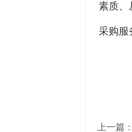
素质、
采购服
上一篇：