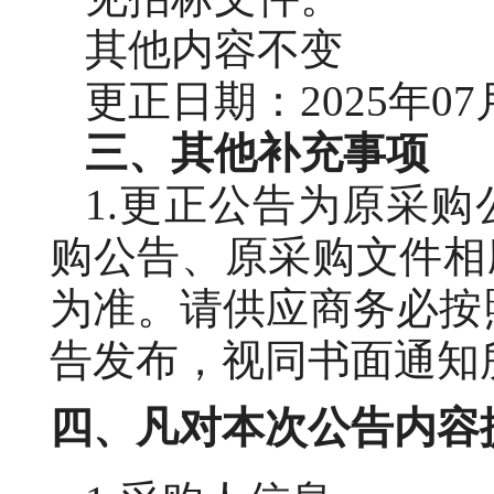
其他内容不变
更正日期：
2025年0
三、其他补充事项
1.更正公告为原采
购公告、原采购文件相
为准。请供应商务必按
告发布，视同书面通知
四、凡对本次公告内容