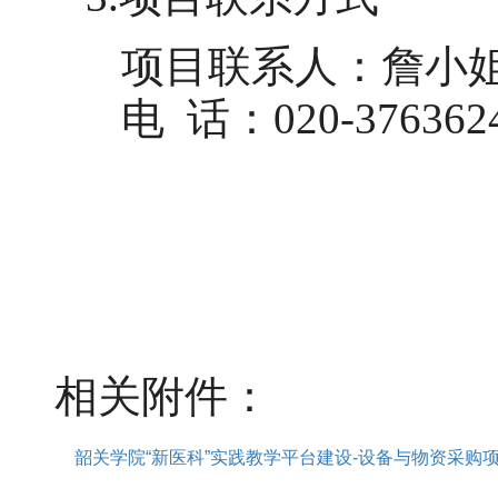
项目联系人：
詹小
电 话：
020-376362
相关附件：
韶关学院“新医科”实践教学平台建设-设备与物资采购项目招标